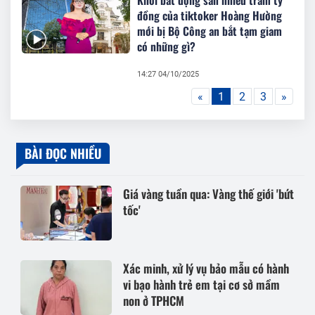
đồng của tiktoker Hoàng Hường
mới bị Bộ Công an bắt tạm giam
có những gì?
14:27 04/10/2025
«
1
2
3
»
BÀI ĐỌC NHIỀU
Giá vàng tuần qua: Vàng thế giới 'bứt
tốc'
Xác minh, xử lý vụ bảo mẫu có hành
vi bạo hành trẻ em tại cơ sở mầm
non ở TPHCM