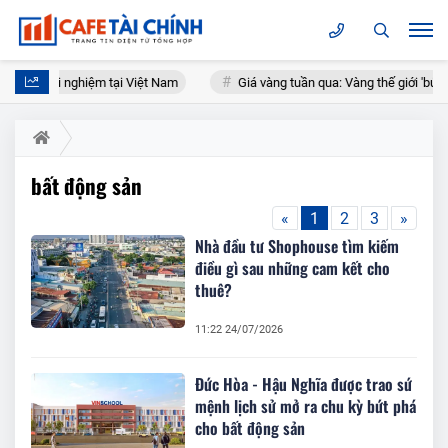
đa trải nghiệm tại Việt Nam
Giá vàng tuần qua: Vàng thế giới 'bứt tốc'
bất động sản
«
1
2
3
»
Nhà đầu tư Shophouse tìm kiếm
điều gì sau những cam kết cho
thuê?
11:22 24/07/2026
Đức Hòa - Hậu Nghĩa được trao sứ
mệnh lịch sử mở ra chu kỳ bứt phá
cho bất động sản