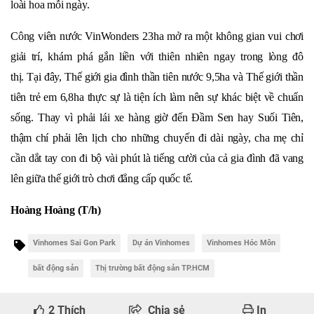
loài hoa mỗi ngày.
Công viên nước VinWonders
23ha
mở ra một không gian vui chơi
giải trí, khám phá gắn liền với thiên nhiên ngay trong lòng đô
thị. Tại đây, Thế giới gia đình thần tiên nước 9,5ha và Thế giới thần
tiên trẻ em 6,8ha thực sự là tiện ích làm nên sự khác biệt về chuẩn
sống. Thay vì phải lái xe hàng giờ đến Đầm Sen hay Suối Tiên,
thậm chí phải lên lịch cho những chuyến đi dài ngày, cha mẹ chỉ
cần dắt tay con đi bộ vài phút là tiếng cười của cả gia đình đã vang
lên giữa thế giới trò chơi đẳng cấp quốc tế.
Hoàng Hoàng (T/h)
Vinhomes Sai Gon Park
Dự án Vinhomes
Vinhomes Hóc Môn
bất động sản
Thị trường bất động sản TP.HCM
2
Thích
Chia sẻ
In