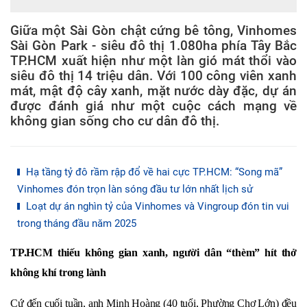
Giữa một Sài Gòn chật cứng bê tông, Vinhomes
Sài Gòn Park - siêu đô thị 1.080ha phía Tây Bắc
TP.HCM xuất hiện như một làn gió mát thổi vào
siêu đô thị 14 triệu dân. Với 100 công viên xanh
mát, mật độ cây xanh, mặt nước dày đặc, dự án
được đánh giá như một cuộc cách mạng về
không gian sống cho cư dân đô thị.
Hạ tầng tỷ đô rầm rập đổ về hai cực TP.HCM: “Song mã”
Vinhomes đón trọn làn sóng đầu tư lớn nhất lịch sử
Loạt dự án nghìn tỷ của Vinhomes và Vingroup đón tin vui
trong tháng đầu năm 2025
TP.HCM thiếu không gian xanh, người dân “thèm” hít thở
không khí trong lành
Cứ đến cuối tuần, anh Minh Hoàng (40 tuổi, Phường Chợ Lớn) đều