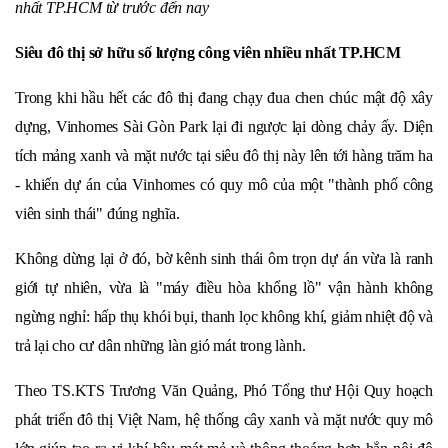
nhất TP.HCM từ trước đến nay
Siêu đô thị sở hữu số lượng công viên nhiều nhất TP.HCM
Trong khi hầu hết các đô thị đang chạy đua chen chúc mật độ xây
dựng, Vinhomes Sài Gòn Park lại đi ngược lại dòng chảy ấy. Diện
tích mảng
xanh và mặt nước tại siêu đô thị này lên tới hàng trăm ha
- khiến dự án của Vinhomes có quy mô của một "thành phố công
viên sinh thái" đúng nghĩa.
Không dừng lại ở đó, bờ kênh sinh thái ôm trọn dự án vừa l
à ranh
giới tự nhiên, vừa là "máy điều hòa khổng lồ" vận hành không
ngừng nghỉ: hấp thụ khói bụi, thanh lọc không khí, giảm nhiệt độ và
trả lại cho cư dân những làn gió mát trong lành.
Theo TS.KTS Trương Văn Quảng, Phó Tổng thư
Hội Quy hoạch
phát triển đô thị Việt Nam
, hệ thống cây xanh và mặt nước quy mô