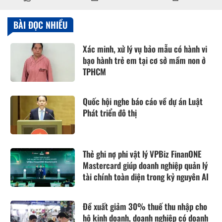
BÀI ĐỌC NHIỀU
Xác minh, xử lý vụ bảo mẫu có hành vi
bạo hành trẻ em tại cơ sở mầm non ở
TPHCM
Quốc hội nghe báo cáo về dự án Luật
Phát triển đô thị
Thẻ ghi nợ phi vật lý VPBiz FinanONE
Mastercard giúp doanh nghiệp quản lý
tài chính toàn diện trong kỷ nguyên AI
Đề xuất giảm 30% thuế thu nhập cho
hộ kinh doanh, doanh nghiệp có doanh