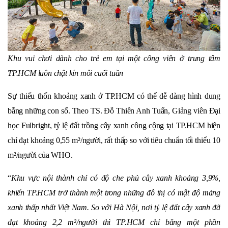
Khu vui chơi dành cho trẻ em
tại
một
công viên ở trung tâm
TP.HCM luôn chật kín mỗi cuối tuần
Sự thiếu thốn khoảng xanh ở TP.HCM có thể dễ dàng hình dung
bằng những con số. Theo TS. Đỗ Thiên Anh Tuấn, Giảng viên Đại
học Fulbright, tỷ lệ đất trồng cây xanh công cộng tại TP.HCM hiện
chỉ đạt khoảng 0,55 m²/người, rất thấp so với tiêu chuẩn tối thiểu 10
m²/người của WHO.
“
Khu vực nội thành chỉ có độ che phủ cây xanh khoảng 3,9%,
khiến TP.HCM trở thành một trong những đô thị có mật độ mảng
xanh thấp nhất Việt Nam. So với Hà Nội, nơi t
ỷ
lệ đất cây xanh đã
đạt khoảng 2,2 m²/người thì TP.HCM chỉ bằng một phần