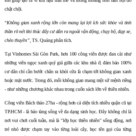
lớn giúp tạo ra
vi khí hậu mát mẻ và thông thoáng hơn
hẳn nội đô
chật chội.
“
K
hông gian xanh rộng lớn còn mang lại lợi ích sức khỏe và tinh
thần rõ nét khi thúc đẩy cư dân ra ngoài vận động,
chạy bộ, đạp xe,
chèo thuyền”,
TS. Quảng phân tích.
Tại Vinhomes Sài Gòn Park, hơn 100 công viên được đan cài như
những viên ngọc xanh quý giá giữa các khu nhà ở, đảm bảo 100%
cư dân chỉ cần bước chân ra khỏi cửa là chạm tới không gian xanh
hoặc mặt nước. Trong đó, mỗi không gian mang một sứ mệnh riêng
- như những chương khác nhau trong cuốn sách lớn về thiên nhiên.
Công viên Bách thảo 27ha
-
rộng hơn cả diện tích nhiều quận cũ tại
TP.HCM - là bảo tàng sống về đa dạng sinh học. Đây không chỉ là
nơi vui chơi cuối tuần, mà là "lớp học thiên nhiên" sống động, nơi
trẻ nhỏ được chạm tay vào từng loài cây, học tên gọi của từng