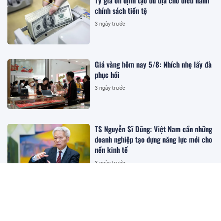
chính sách tiền tệ
3 ngày trước
Giá vàng hôm nay 5/8: Nhích nhẹ lấy đà
phục hồi
3 ngày trước
TS Nguyễn Sĩ Dũng: Việt Nam cần những
doanh nghiệp tạo dựng năng lực mới cho
nền kinh tế
3 ngày trước
Gần 30% dân số cả nước đã được khám
sức khỏe định kỳ, khám sàng lọc miễn
phí