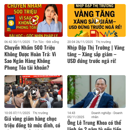
06:42 30/11/2025
Tin Tức - Đời sống
20:04 26/11/2025
Thị trường
Chuyển Nhầm 500 Triệu
Nhịp Đập Thị Trường | Vàng
Không Được Hoàn Trả: Vì
tăng – Xăng sắp giảm –
Sao Ngân Hàng Không
USD đứng trước ngã rẽ!
Phong Tỏa tài khoản?
10:05 07/11/2025
Thị trường
14:43
Doanh nghiệp - Doanh
Giá vàng giảm hàng chục
05/11/2025
nhân
Ông Lê Trung Khoa có thể
triệu đồng từ mức đỉnh, có
lãnh án 2 năm tù nếu tiếp