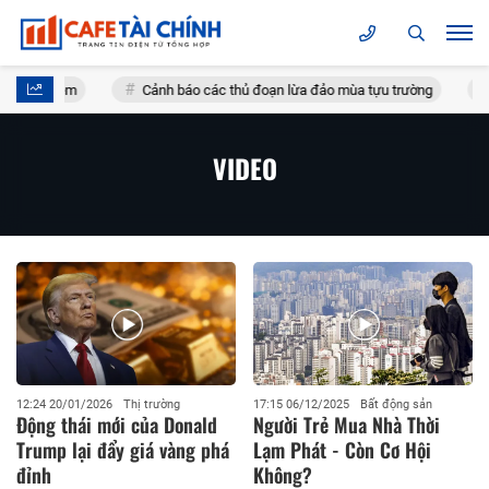
u một đêm
Cảnh báo các thủ đoạn lừa đảo mùa tựu trường
Sử
VIDEO
12:24 20/01/2026
Thị trường
17:15 06/12/2025
Bất động sản
Động thái mới của Donald
Người Trẻ Mua Nhà Thời
Trump lại đẩy giá vàng phá
Lạm Phát - Còn Cơ Hội
đỉnh
Không?