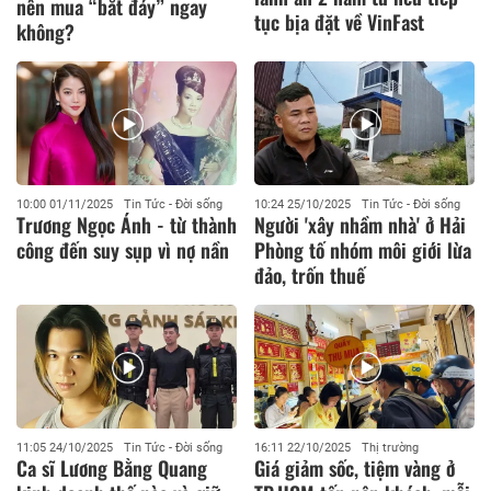
nên mua “bắt đáy” ngay
tục bịa đặt về VinFast
không?
10:00 01/11/2025
Tin Tức - Đời sống
10:24 25/10/2025
Tin Tức - Đời sống
Trương Ngọc Ánh - từ thành
Người 'xây nhầm nhà' ở Hải
công đến suy sụp vì nợ nần
Phòng tố nhóm môi giới lừa
đảo, trốn thuế
11:05 24/10/2025
Tin Tức - Đời sống
16:11 22/10/2025
Thị trường
Ca sĩ Lương Bằng Quang
Giá giảm sốc, tiệm vàng ở