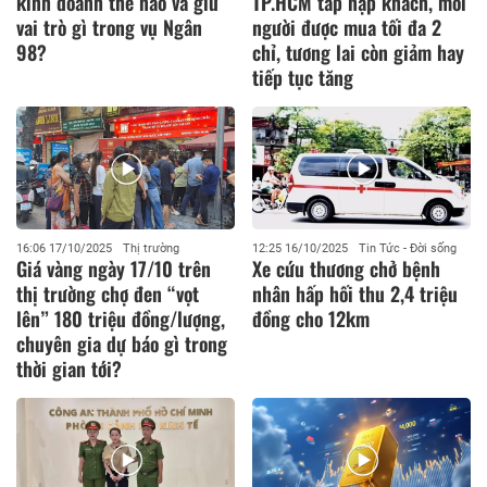
kinh doanh thế nào và giữ
TP.HCM tấp nập khách, mỗi
vai trò gì trong vụ Ngân
người được mua tối đa 2
98?
chỉ, tương lai còn giảm hay
tiếp tục tăng
16:06 17/10/2025
Thị trường
12:25 16/10/2025
Tin Tức - Đời sống
Giá vàng ngày 17/10 trên
Xe cứu thương chở bệnh
thị trường chợ đen “vọt
nhân hấp hối thu 2,4 triệu
lên” 180 triệu đồng/lượng,
đồng cho 12km
chuyên gia dự báo gì trong
thời gian tới?