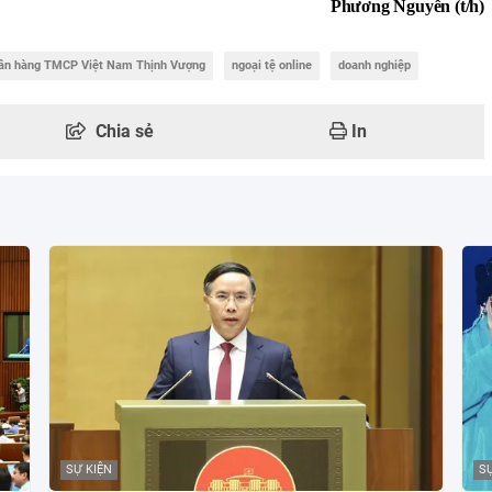
Phương Nguyễn (t/h)
ân hàng TMCP Việt Nam Thịnh Vượng
ngoại tệ online
doanh nghiệp
Chia sẻ
In
SỰ KIỆN
SỰ