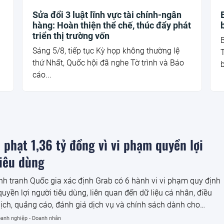
Sửa đổi 3 luật lĩnh vực tài chính-ngân
hàng: Hoàn thiện thể chế, thúc đẩy phát
triển thị trường vốn
Sáng 5/8, tiếp tục Kỳ họp không thường lệ
thứ Nhất, Quốc hội đã nghe Tờ trình và Báo
b
cáo...
 phạt 1,36 tỷ đồng vì vi phạm quyền lợi
tiêu dùng
h tranh Quốc gia xác định Grab có 6 hành vi vi phạm quy định
quyền lợi người tiêu dùng, liên quan đến dữ liệu cá nhân, điều
dịch, quảng cáo, đánh giá dịch vụ và chính sách dành cho
 dùng dễ bị tổn thương.
anh nghiệp - Doanh nhân