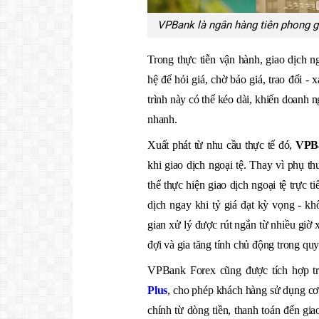
VPBank là ngân hàng tiên phong g
Trong thực tiễn vận hành, giao dịch n
hệ để hỏi giá, chờ báo giá, trao đổi - 
trình này có thể kéo dài, khiến doanh n
nhanh.
Xuất phát từ nhu cầu thực tế đó,
VPB
khi giao dịch ngoại tệ. Thay vì phụ th
thể thực hiện giao dịch ngoại tệ trực ti
dịch ngay khi tỷ giá đạt kỳ vọng - kh
gian xử lý được rút ngắn từ nhiều giờ x
đợi và gia tăng tính chủ động trong quyế
VPBank Forex cũng được tích hợp tr
Plus
, cho phép khách hàng sử dụng cơ 
chính từ dòng tiền, thanh toán đến gia