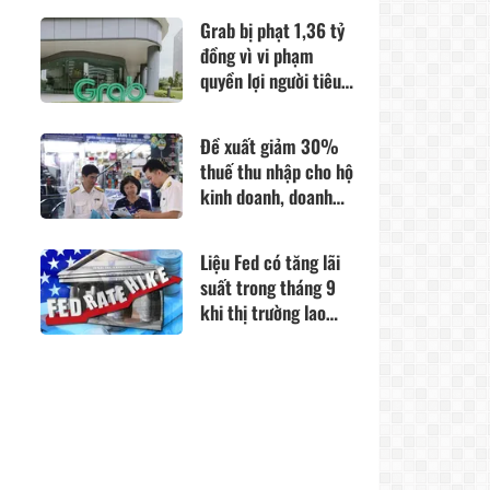
Grab bị phạt 1,36 tỷ
đồng vì vi phạm
quyền lợi người tiêu
dùng
Đề xuất giảm 30%
thuế thu nhập cho hộ
kinh doanh, doanh
nghiệp có doanh thu
đến 10 tỷ đồng
Liệu Fed có tăng lãi
suất trong tháng 9
khi thị trường lao
động xấu đi?