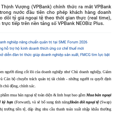
Thịnh Vượng (VPBank) chính thức ra mắt VPBank
 trong nước đầu tiên cho phép khách hàng doanh
dõi tỷ giá ngoại tệ theo thời gian thực (real time),
h trực tiếp trên nền tảng số VPBank NEOBiz Plus.
h nghiệp nâng chuẩn quản trị tại SME Forum 2026
g hỗ trợ hộ kinh doanh thích ứng cơ chế thuế mới
iễn đàn tri thức giúp doanh nghiệp sản xuất, FMCG tìm lực bật
óm người dùng cốt lõi của doanh nghiệp như Chủ doanh nghiệp, Giám
à Cán bộ chuyên trách quản trị tài chính - những người ra quyết định
ính chủ động, chính xác.
 phẩm mua bán ngoại tệ toàn diện & linh hoạt bao gồm
Mua bán ngoại
ệ kỳ hạn
(Forward), và
sẽ bổ sung tính năng
Hoán đổi ngoại tệ
(Swap)
hị trường tiền tệ
,
đáp ứng nhu cầu thanh toán xuất nhập khẩu thường