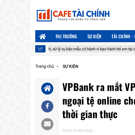
THỊ TRƯỜNG
SỰ KIỆN
TÀI CHÍNH -
Xác minh, xử lý vụ bảo mẫu có hành vi bạo hành trẻ em tại cơ sở mầm non 
Trang chủ
SỰ KIỆN
VPBank ra mắt VPB
ngoại tệ online c
thời gian thực
10:52 21/03/2026