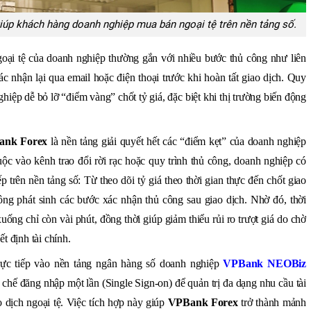
iúp khách hàng doanh nghiệp mua bán ngoại tệ trên nền tảng số.
goại tệ của doanh nghiệp thường gắn với nhiều bước thủ công như liên
xác nhận lại qua email hoặc điện thoại trước khi hoàn tất giao dịch. Quy
ghiệp dễ bỏ lỡ “điểm vàng” chốt tỷ giá, đặc biệt khi thị trường biến động
ank Forex
là nền tảng giải quyết hết các “điểm kẹt” của doanh nghiệp
uộc vào kênh trao đổi rời rạc hoặc quy trình thủ công, doanh nghiệp có
ếp trên nền tảng số
:
T
ừ theo dõi tỷ giá theo thời gian thực đến chốt giao
ông phát sinh các bước xác nhận thủ công sau giao dịch. Nhờ đó, thời
uống chỉ còn vài phút, đồng thời giúp giảm thiểu rủi ro trượt giá do chờ
t định tài chính.
ực tiếp vào nền tảng ngân hàng số doanh nghiệp
VPBank NEOBiz
chế đăng nhập một lần (Single Sign-on) để quản trị đa dạng nhu cầu tài
o dịch ngoại tệ. Việc tích hợp này giúp
VPBank Forex
trở thành mảnh