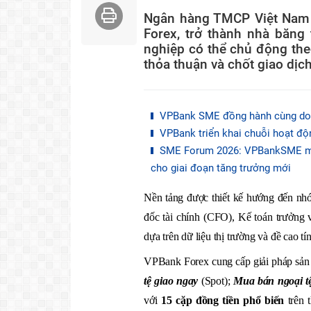
Ngân hàng TMCP Việt Nam 
Forex, trở thành nhà băng
nghiệp có thể chủ động theo 
thỏa thuận và chốt giao dịc
VPBank SME đồng hành cùng doan
VPBank triển khai chuỗi hoạt độn
SME Forum 2026: VPBankSME mở d
cho giai đoạn tăng trưởng mới
Nền tảng được thiết kế hướng đến nh
đốc tài chính (CFO), Kế toán trưởng v
dựa trên dữ liệu thị trường và đề cao t
VPBank Forex cung cấp giải pháp sản
tệ giao ngay
(Spot);
Mua bán ngoại t
với
1
5
cặp đồng tiền phổ biến
trên t