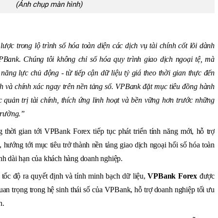
(Ảnh chụp màn hình)
ợc trong lộ trình số hóa toàn diện các dịch vụ tài chính cốt lõi dành
Bank. Chúng tôi không chỉ số hóa quy trình giao dịch ngoại tệ, mà
năng lực chủ động - từ tiếp cận dữ liệu tỷ giá theo thời gian thực đến
h và chính xác ngay trên nền tảng số. VPBank đặt mục tiêu đồng hành
quản trị tài chính, thích ứng linh hoạt và bền vững hơn trước những
trường.”
thời gian tới VPBank Forex tiếp tục phát triển tính năng mới, hỗ trợ
 hướng tới mục tiêu trở thành nền tảng giao dịch ngoại hối số hóa toàn
hính dài hạn của khách hàng doanh nghiệp.
tốc độ ra quyết định và tính minh bạch dữ liệu,
VPBank Forex
được
an trọng trong hệ sinh thái số của VPBank, hỗ trợ doanh nghiệp tối ưu
n.