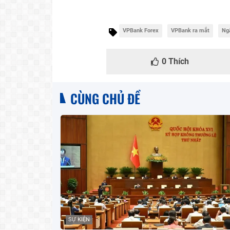
VPBank Forex
VPBank ra mắt
Ng
0
Thích
CÙNG CHỦ ĐỀ
SỰ KIỆN