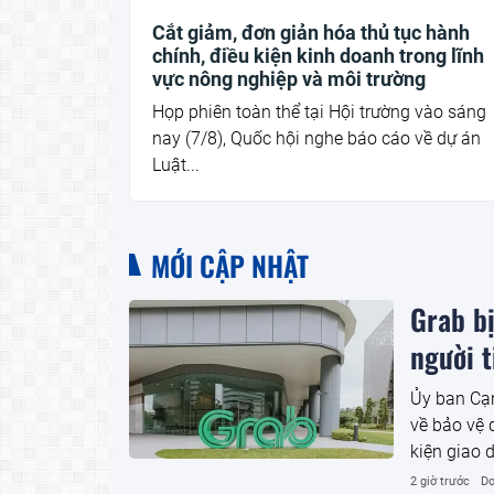
Cắt giảm, đơn giản hóa thủ tục hành
chính, điều kiện kinh doanh trong lĩnh
vực nông nghiệp và môi trường
Họp phiên toàn thể tại Hội trường vào sáng
nay (7/8), Quốc hội nghe báo cáo về dự án
Luật...
MỚI CẬP NHẬT
Grab bị
người 
Ủy ban Cạn
về bảo vệ 
kiện giao 
người tiêu
2 giờ trước
Do