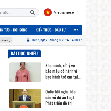
Vietnamese
TIN TỨC - ĐỜI SỐNG
KIẾN THỨC - ĐẦU TƯ
iệp có doanh thu đến 10 tỷ đồng
Thứ 7, ngày 8 tháng 8, 2026, 14:30:18
Quốc hội nghe báo cáo về dự án Luật 
BÀI ĐỌC NHIỀU
Xác minh, xử lý vụ
bảo mẫu có hành vi
bạo hành trẻ em tại
cơ sở mầm non ở
TPHCM
Quốc hội nghe báo
cáo về dự án Luật
Phát triển đô thị