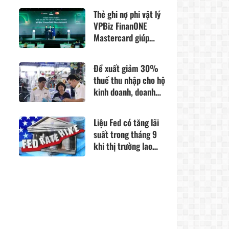
Thẻ ghi nợ phi vật lý
VPBiz FinanONE
Mastercard giúp
doanh nghiệp quản lý
tài chính toàn diện
Đề xuất giảm 30%
trong kỷ nguyên AI
thuế thu nhập cho hộ
kinh doanh, doanh
nghiệp có doanh thu
đến 10 tỷ đồng
Liệu Fed có tăng lãi
suất trong tháng 9
khi thị trường lao
động xấu đi?