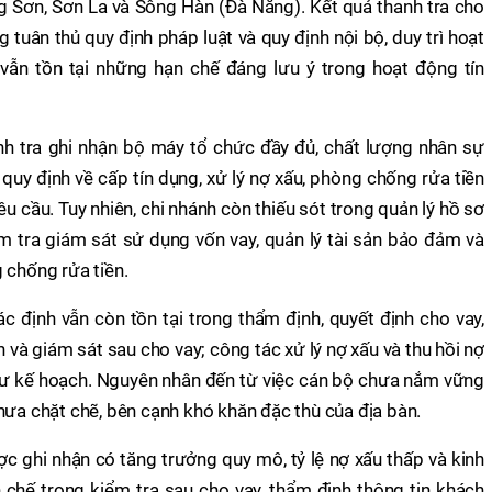
g Sơn, Sơn La và Sông Hàn (Đà Nẵng). Kết quả thanh tra cho
 tuân thủ quy định pháp luật và quy định nội bộ, duy trì hoạt
vẫn tồn tại những hạn chế đáng lưu ý trong hoạt động tín
nh tra ghi nhận bộ máy tổ chức đầy đủ, chất lượng nhân sự
quy định về cấp tín dụng, xử lý nợ xấu, phòng chống rửa tiền
 cầu. Tuy nhiên, chi nhánh còn thiếu sót trong quản lý hồ sơ
ểm tra giám sát sử dụng vốn vay, quản lý tài sản bảo đảm và
 chống rửa tiền.
ác định vẫn còn tồn tại trong thẩm định, quyết định cho vay,
n và giám sát sau cho vay; công tác xử lý nợ xấu và thu hồi nợ
hư kế hoạch. Nguyên nhân đến từ việc cán bộ chưa nắm vững
hưa chặt chẽ, bên cạnh khó khăn đặc thù của địa bàn.
c ghi nhận có tăng trưởng quy mô, tỷ lệ nợ xấu thấp và kinh
 chế trong kiểm tra sau cho vay, thẩm định thông tin khách