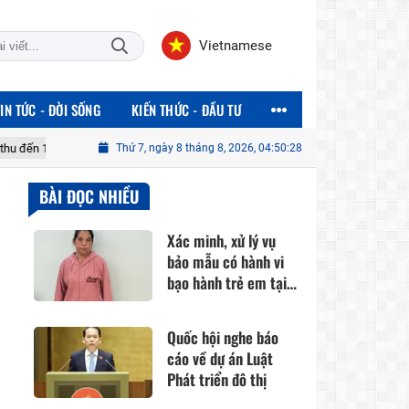
Vietnamese
TIN TỨC - ĐỜI SỐNG
KIẾN THỨC - ĐẦU TƯ
ồng
Quốc hội nghe báo cáo về dự án Luật Phát triển đô thị
Thứ 7, ngày 8 tháng 8, 2026, 04:50:30
Th
BÀI ĐỌC NHIỀU
Xác minh, xử lý vụ
bảo mẫu có hành vi
bạo hành trẻ em tại
cơ sở mầm non ở
TPHCM
Quốc hội nghe báo
cáo về dự án Luật
Phát triển đô thị