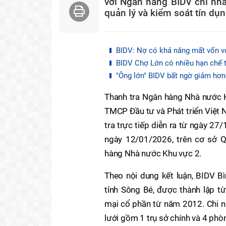
với Ngân hàng BIDV chi nhá
quản lý và kiểm soát tín dụn
BIDV: Nợ có khả năng mất vốn vọ
BIDV Chợ Lớn có nhiều hạn chế tr
"Ông lớn" BIDV bất ngờ giảm hơn
Thanh tra Ngân hàng Nhà nước K
TMCP Đầu tư và Phát triển Việt 
tra trực tiếp diễn ra từ ngày 2
ngày 12/01/2026, trên cơ sở 
hàng Nhà nước Khu vực 2.
Theo nội dung kết luận, BIDV Bì
tỉnh Sông Bé, được thành lập 
mại cổ phần từ năm 2012. Chi nh
lưới gồm 1 trụ sở chính và 4 phò