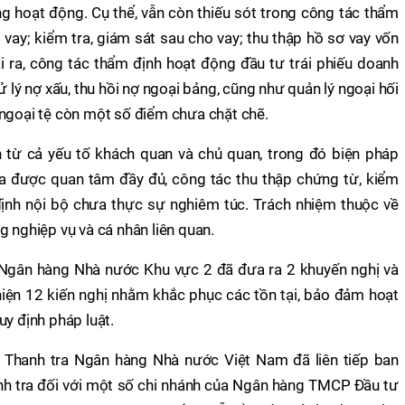
ng hoạt động. Cụ thể, vẫn còn thiếu sót trong công tác thẩm
o vay; kiểm tra, giám sát sau cho vay; thu thập hồ sơ vay vốn
i ra, công tác thẩm định hoạt động đầu tư trái phiếu doanh
ử lý nợ xấu, thu hồi nợ ngoại bảng, cũng như quản lý ngoại hối
 ngoại tệ còn một số điểm chưa chặt chẽ.
từ cả yếu tố khách quan và chủ quan, trong đó biện pháp
ưa được quan tâm đầy đủ, công tác thu thập chứng từ, kiểm
định nội bộ chưa thực sự nghiêm túc. Trách nhiệm thuộc về
g nghiệp vụ và cá nhân liên quan.
 Ngân hàng Nhà nước Khu vực 2 đã đưa ra 2 khuyến nghị và
iện 12 kiến nghị nhằm khắc phục các tồn tại, bảo đảm hoạt
uy định pháp luật.
 Thanh tra Ngân hàng Nhà nước Việt Nam đã liên tiếp ban
nh tra đối với một số chi nhánh của Ngân hàng TMCP Đầu tư