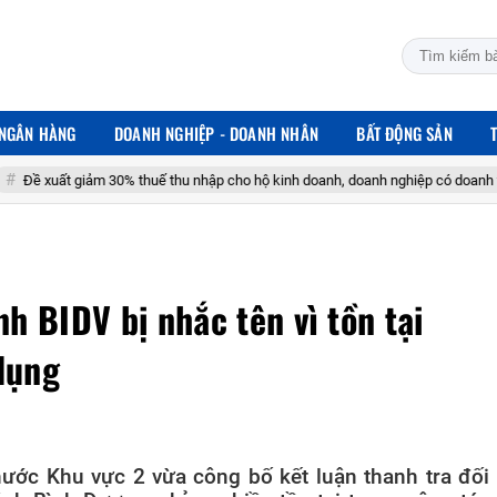
 NGÂN HÀNG
DOANH NGHIỆP - DOANH NHÂN
BẤT ĐỘNG SẢN
 30% thuế thu nhập cho hộ kinh doanh, doanh nghiệp có doanh thu đến 10 tỷ đ
h BIDV bị nhắc tên vì tồn tại
 dụng
ước Khu vực 2 vừa công bố kết luận thanh tra đối