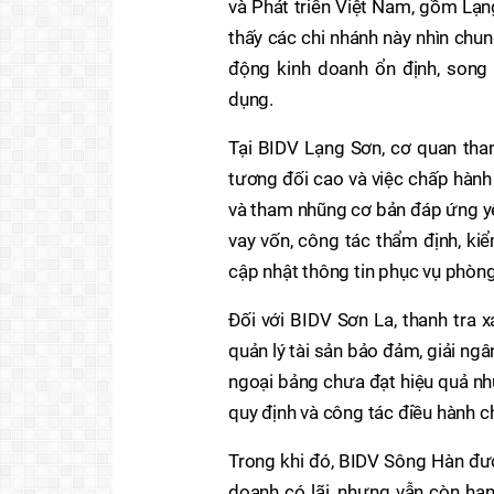
và Phát triển Việt Nam, gồm Lạn
thấy các chi nhánh này nhìn chung
động kinh doanh ổn định, song 
dụng.
Tại BIDV Lạng Sơn, cơ quan tha
tương đối cao và việc chấp hành 
và tham nhũng cơ bản đáp ứng yêu
vay vốn, công tác thẩm định, ki
cập nhật thông tin phục vụ phòng
Đối với BIDV Sơn La, thanh tra x
quản lý tài sản bảo đảm, giải ngâ
ngoại bảng chưa đạt hiệu quả n
quy định và công tác điều hành c
Trong khi đó, BIDV Sông Hàn đượ
doanh có lãi, nhưng vẫn còn hạn