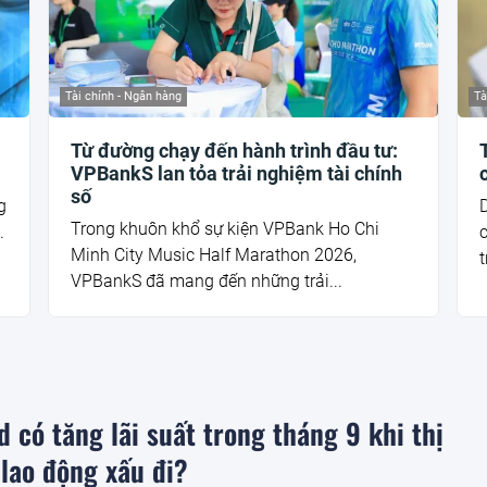
Tài chính - Ngân hàng
Tà
Từ đường chạy đến hành trình đầu tư:
VPBankS lan tỏa trải nghiệm tài chính
số
g
D
Trong khuôn khổ sự kiện VPBank Ho Chi
.
Minh City Music Half Marathon 2026,
t
VPBankS đã mang đến những trải...
d có tăng lãi suất trong tháng 9 khi thị
lao động xấu đi?