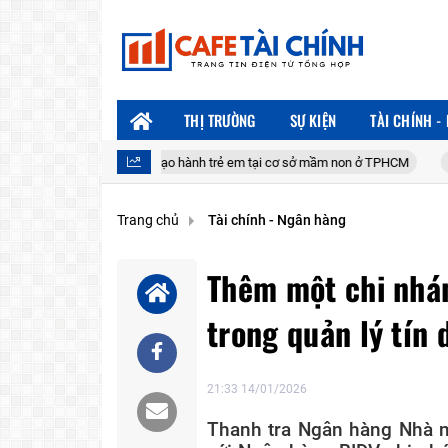
THỊ TRƯỜNG
SỰ KIỆN
TÀI CHÍNH -
u có hành vi bạo hành trẻ em tại cơ sở mầm non ở TPHCM
Đề xuất giảm
Trang chủ
Tài chính - Ngân hàng
Thêm một chi nhán
trong quản lý tín
21:33 14/01/2026
Thanh tra Ngân hàng Nhà n