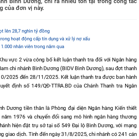
nh Bình Dương, chỉ ra nhiều tồn tại trong công tác
g của đơn vị này.
t lên 28,7 nghìn tỷ đồng
ong hoạt động cấp tín dụng và xử lý nợ xấu
 1.000 nhân viên trong năm qua
hu vực 2 vừa công bố kết luận thanh tra đối với Ngân hàng
Nam chi nhánh Bình Dương (BIDV Bình Dương), sau đợt thanh
7/10/2025 đến 28/11/2025. Kết luận thanh tra được ban hành
Quyết định số 149/QĐ-TTRA.BD của Chánh Thanh tra Ngân
nh Dương tiền thân là Phòng đại diện Ngân hàng Kiến thiết
từ năm 1976 và chuyển đổi sang mô hình ngân hàng thương
ánh hiện đặt trụ sở tại số 549 Đại lộ Bình Dương, với mạng
ng giao dịch. Tính đến ngày 31/8/2025, chi nhánh có 241 cán