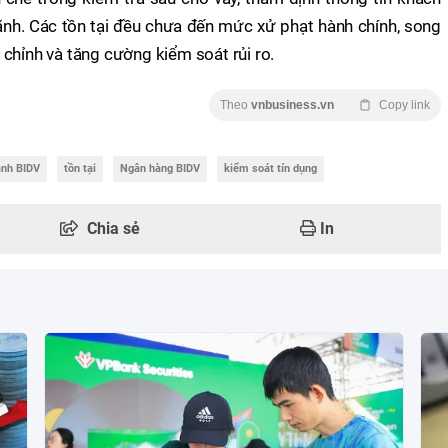
ãnh. Các tồn tại đều chưa đến mức xử phạt hành chính, song
chỉnh và tăng cường kiểm soát rủi ro.
Theo
vnbusiness.vn
Copy link
ánh BIDV
tồn tại
Ngân hàng BIDV
kiểm soát tín dụng
Chia sẻ
In