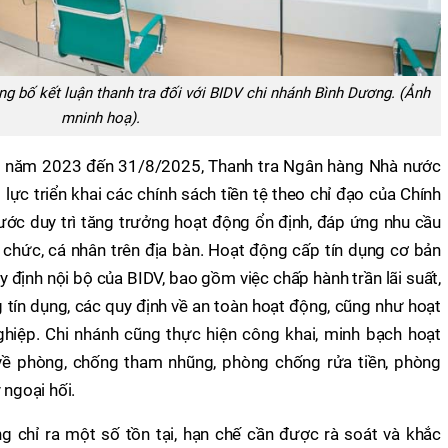
 bố kết luận thanh tra đối với BIDV chi nhánh Bình Dương. (Ảnh
mninh hoạ).
ầu năm 2023 đến 31/8/2025, Thanh tra Ngân hàng Nhà nước
ực triển khai các chính sách tiền tệ theo chỉ đạo của Chính
ớc duy trì tăng trưởng hoạt động ổn định, đáp ứng nhu cầu
 chức, cá nhân trên địa bàn. Hoạt động cấp tín dụng cơ bản
y định nội bộ của BIDV, bao gồm việc chấp hành trần lãi suất,
ng tín dụng, các quy định về an toàn hoạt động, cũng như hoạt
ghiệp. Chi nhánh cũng thực hiện công khai, minh bạch hoạt
về phòng, chống tham nhũng, phòng chống rửa tiền, phòng
 ngoại hối.
ũng chỉ ra một số tồn tại, hạn chế cần được rà soát và khắc