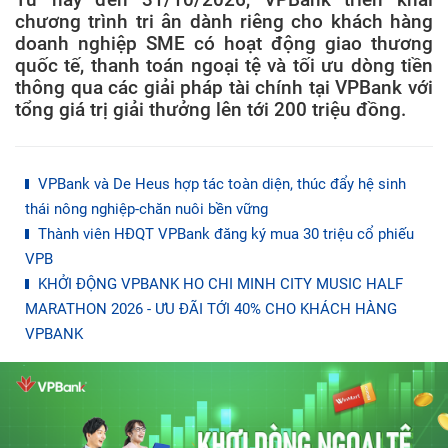
chương trình tri ân dành riêng cho khách hàng
doanh nghiệp SME có hoạt động giao thương
quốc tế, thanh toán ngoại tệ và tối ưu dòng tiền
thông qua các giải pháp tài chính tại VPBank với
tổng giá trị giải thưởng lên tới 200 triệu đồng.
VPBank và De Heus hợp tác toàn diện, thúc đẩy hệ sinh
thái nông nghiệp-chăn nuôi bền vững
Thành viên HĐQT VPBank đăng ký mua 30 triệu cổ phiếu
VPB
KHỞI ĐỘNG VPBANK HO CHI MINH CITY MUSIC HALF
MARATHON 2026 - ƯU ĐÃI TỚI 40% CHO KHÁCH HÀNG
VPBANK