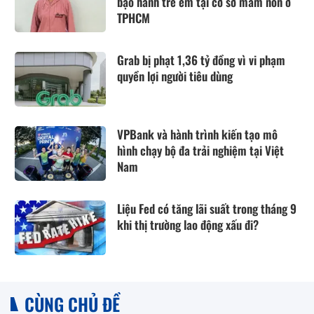
bạo hành trẻ em tại cơ sở mầm non ở
TPHCM
Grab bị phạt 1,36 tỷ đồng vì vi phạm
quyền lợi người tiêu dùng
VPBank và hành trình kiến tạo mô
hình chạy bộ đa trải nghiệm tại Việt
Nam
Liệu Fed có tăng lãi suất trong tháng 9
khi thị trường lao động xấu đi?
CÙNG CHỦ ĐỀ