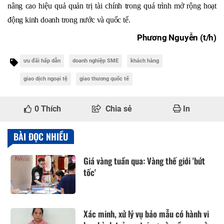
nâng cao hiệu quả quản trị tài chính trong quá trình mở rộng hoạt
động kinh doanh trong nước và quốc tế.
Phương Nguyễn (t/h)
ưu đãi hấp dẫn
doanh nghiệp SME
khách hàng
giao dịch ngoại tệ
giao thương quốc tế
0
Thích
Chia sẻ
In
BÀI ĐỌC NHIỀU
Giá vàng tuần qua: Vàng thế giới 'bứt
tốc'
Xác minh, xử lý vụ bảo mẫu có hành vi