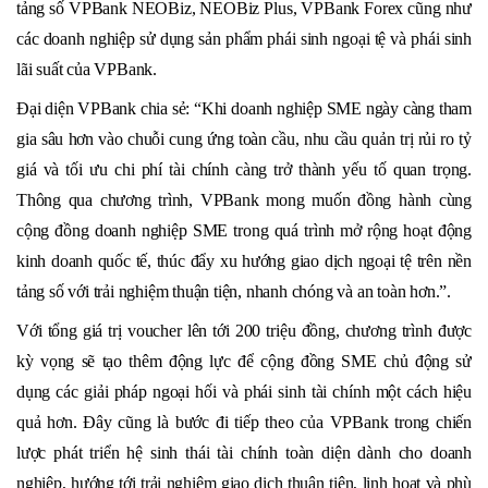
tảng số VPBank NEOBiz, NEOBiz Plus, VPBank Forex cũng như
các doanh nghiệp sử dụng sản phẩm phái sinh ngoại tệ và phái sinh
lãi suất của VPBank.
Đại diện VPBank chia sẻ: “Khi doanh nghiệp SME ngày càng tham
gia sâu hơn vào chuỗi cung ứng toàn cầu, nhu cầu quản trị rủi ro tỷ
giá và tối ưu chi phí tài chính càng trở thành yếu tố quan trọng.
Thông qua chương trình, VPBank mong muốn đồng hành cùng
cộng đồng doanh nghiệp SME trong quá trình mở rộng hoạt động
kinh doanh quốc tế, thúc đẩy xu hướng giao dịch ngoại tệ trên nền
tảng số với trải nghiệm thuận tiện, nhanh chóng và an toàn hơn.”.
Với tổng giá trị voucher lên tới 200 triệu đồng, chương trình được
kỳ vọng sẽ tạo thêm động lực để cộng đồng SME chủ động sử
dụng các giải pháp ngoại hối và phái sinh tài chính một cách hiệu
quả hơn. Đây cũng là bước đi tiếp theo của VPBank trong chiến
lược phát triển hệ sinh thái tài chính toàn diện dành cho doanh
nghiệp, hướng tới trải nghiệm giao dịch thuận tiện, linh hoạt và phù