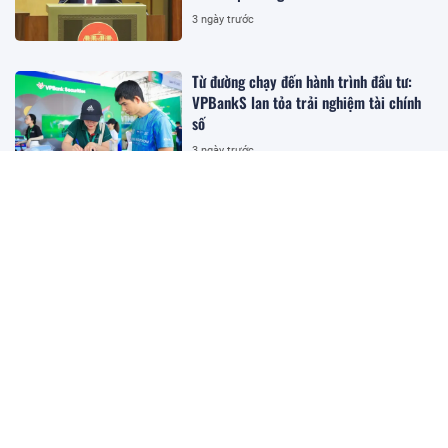
3 ngày trước
Từ đường chạy đến hành trình đầu tư:
VPBankS lan tỏa trải nghiệm tài chính
số
3 ngày trước
Tỷ giá ổn định tạo dư địa cho điều hành
chính sách tiền tệ
08:13 05/08/2026
Giá vàng hôm nay 5/8: Nhích nhẹ lấy đà
phục hồi
08:08 05/08/2026