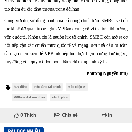
VPBank mở rộng quy mô huy động một cách bền vững, đồng thời
tạo thêm dư địa tăng trưởng trong dài hạn.
Cùng với đó, sự đồng hành của cổ đông chiến lược SMBC sẽ tiếp
tục là bệ đỡ quan trọng, giúp VPBank củng cố vị thế trên thị trường
vốn quốc tế. Không chỉ là nguồn lực tài chính, SMBC còn mở ra cơ
hội tiếp cận các chuẩn mực quốc tế và mạng lưới nhà đầu tư toàn
cầu, tạo điều kiện để VPBank tiếp tục thực hiện những thương vụ
huy động vốn quy mô lớn hơn, thậm chí mang tính kỷ lục.
Phương Nguyễn (t/h)
huy động
nền tảng tài chính
mốc triệu tỷ
VPBank đặt mục tiêu
chinh phục
0
Thích
Chia sẻ
In
BÀI ĐỌC NHIỀU