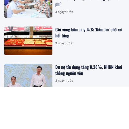
phí
3 ngày trước
Giá vàng hôm nay 4/8: 'Nằm im' chờ cơ
hội tăng
3 ngày trước
Dư nợ tín dụng tăng 8,38%, NHNN khơi
thông nguồn vốn
3 ngày trước
BIGBANG World Tour tại Mỹ Đình công
bố 10 hạng vé, thấp nhất 1 triệu đồng
15:18 03/08/2026