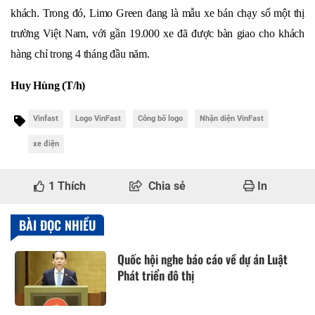
khách. Trong đó, Limo Green đang là mẫu xe bán chạy số một thị
trường Việt Nam, với gần 19.000 xe đã được bàn giao cho khách
hàng chỉ trong 4 tháng đầu năm.
Huy Hùng (T/h)
Vinfast
Logo VinFast
Công bố logo
Nhận diện VinFast
xe điện
1
Thích
Chia sẻ
In
BÀI ĐỌC NHIỀU
Quốc hội nghe báo cáo về dự án Luật
Phát triển đô thị