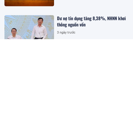
Dư nợ tín dụng tăng 8,38%, NHNN khơi
thông nguồn vốn
3 ngày trước
BIGBANG World Tour tại Mỹ Đình công
bố 10 hạng vé, thấp nhất 1 triệu đồng
15:18 03/08/2026
Hơn 10.500 runner cùng khám phá
“nhịp điệu Thành phố” với VPBank Ho
Chi Minh City Music Half Marathon
2026
08:38 03/08/2026