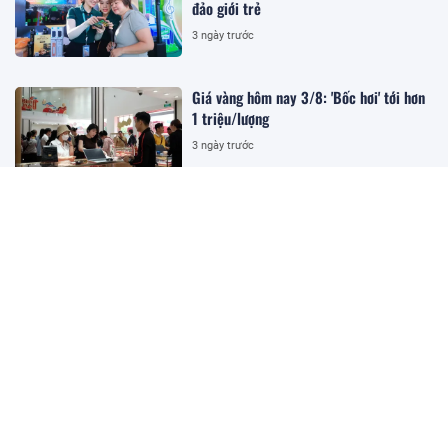
đảo giới trẻ
3 ngày trước
Giá vàng hôm nay 3/8: 'Bốc hơi' tới hơn
1 triệu/lượng
3 ngày trước
TRỰC TIẾP: Khai mạc Kỳ họp không
thường lệ lần thứ nhất của Quốc hội
3 ngày trước
Xử phạt gần 300 triệu đồng do loạt vi
phạm đối với Công ty cổ phần Du lịch
Vietravel
10:39 02/08/2026