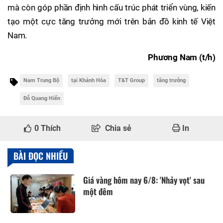
mà còn góp phần định hình cấu trúc phát triển vùng, kiến
tạo một cực tăng trưởng mới trên bản đồ kinh tế Việt
Nam.
Phương Nam (t/h)
Nam Trung Bộ
tại Khánh Hòa
T&T Group
tăng trưởng
Đỗ Quang Hiển
0
Thích
Chia sẻ
In
BÀI ĐỌC NHIỀU
Giá vàng hôm nay 6/8: 'Nhảy vọt' sau
một đêm