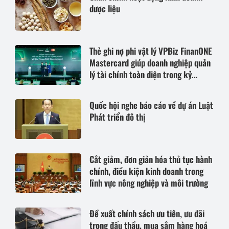
dược liệu
Thẻ ghi nợ phi vật lý VPBiz FinanONE
Mastercard giúp doanh nghiệp quản
lý tài chính toàn diện trong kỷ
nguyên AI
Quốc hội nghe báo cáo về dự án Luật
Phát triển đô thị
Cắt giảm, đơn giản hóa thủ tục hành
chính, điều kiện kinh doanh trong
lĩnh vực nông nghiệp và môi trường
Đề xuất chính sách ưu tiên, ưu đãi
trong đấu thầu, mua sắm hàng hoá