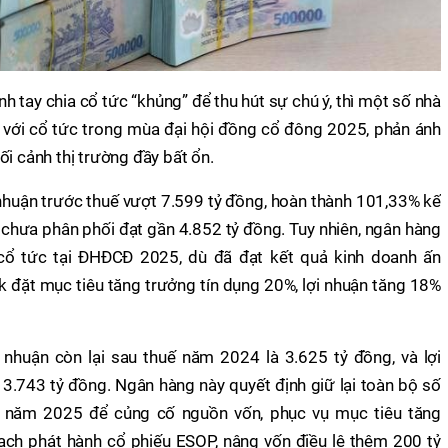
h tay chia cổ tức “khủng” để thu hút sự chú ý, thì một số nhà
g" với cổ tức trong mùa đại hội đồng cổ đông 2025, phản ánh
ối cảnh thị trường đầy bất ổn.
huận trước thuế vượt 7.599 tỷ đồng, hoàn thành 101,33% kế
 chưa phân phối đạt gần 4.852 tỷ đồng. Tuy nhiên, ngân hàng
 cổ tức tại ĐHĐCĐ 2025, dù đã đạt kết quả kinh doanh ấn
 đặt mục tiêu tăng trưởng tín dụng 20%, lợi nhuận tăng 18%
nhuận còn lại sau thuế năm 2024 là 3.625 tỷ đồng, và lợi
 3.743 tỷ đồng. Ngân hàng này quyết định giữ lại toàn bộ số
g năm 2025 để củng cố nguồn vốn, phục vụ mục tiêu tăng
ch phát hành cổ phiếu ESOP, nâng vốn điều lệ thêm 200 tỷ