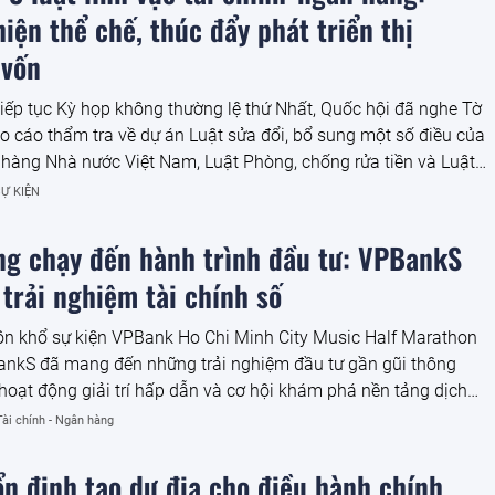
iện thể chế, thúc đẩy phát triển thị
 vốn
tiếp tục Kỳ họp không thường lệ thứ Nhất, Quốc hội đã nghe Tờ
áo cáo thẩm tra về dự án Luật sửa đổi, bổ sung một số điều của
hàng Nhà nước Việt Nam, Luật Phòng, chống rửa tiền và Luật
c tín dụng.
Ự KIỆN
ng chạy đến hành trình đầu tư: VPBankS
 trải nghiệm tài chính số
n khổ sự kiện VPBank Ho Chi Minh City Music Half Marathon
ankS đã mang đến những trải nghiệm đầu tư gần gũi thông
hoạt động giải trí hấp dẫn và cơ hội khám phá nền tảng dịch
số hiện đại – NEO Invest.
Tài chính - Ngân hàng
ổn định tạo dư địa cho điều hành chính