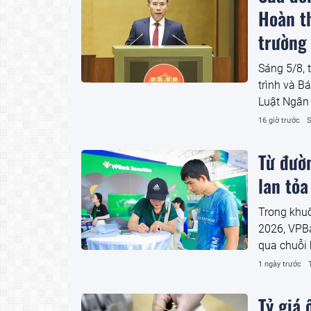
Hoàn th
trường
Sáng 5/8, 
trình và B
Luật Ngân 
Các tổ chứ
16 giờ trước
S
Từ đườ
lan tỏa
Trong khuô
2026, VPB
qua chuỗi 
vụ đầu tư 
1 ngày trước
Tỷ giá 