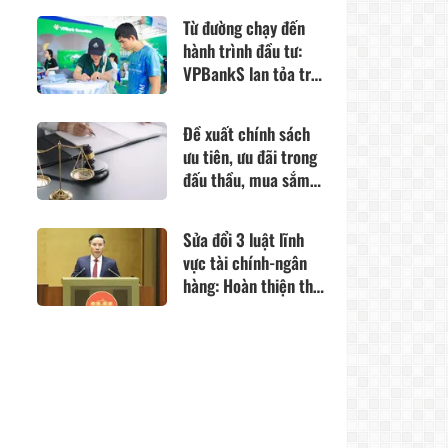
Từ đường chạy đến
hành trình đầu tư:
VPBankS lan tỏa trải
nghiệm tài chính số
Đề xuất chính sách
ưu tiên, ưu đãi trong
đấu thầu, mua sắm
hàng hoá xuất xứ
trong nước
Sửa đổi 3 luật lĩnh
vực tài chính-ngân
hàng: Hoàn thiện thể
chế, thúc đẩy phát
triển thị trường vốn