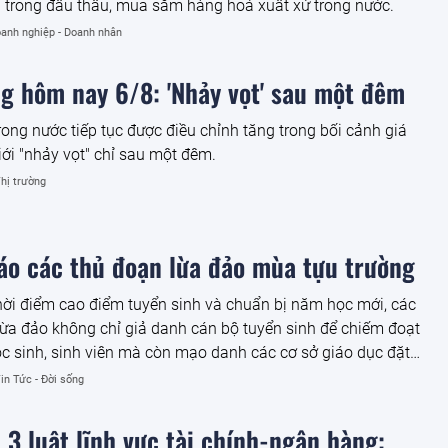
ãi trong đấu thầu, mua sắm hàng hoá xuất xứ trong nước.
anh nghiệp - Doanh nhân
ng hôm nay 6/8: 'Nhảy vọt' sau một đêm
rong nước tiếp tục được điều chỉnh tăng trong bối cảnh giá
iới "nhảy vọt" chỉ sau một đêm.
hị trường
áo các thủ đoạn lừa đảo mùa tựu trường
hời điểm cao điểm tuyển sinh và chuẩn bị năm học mới, các
lừa đảo không chỉ giả danh cán bộ tuyển sinh để chiếm đoạt
ọc sinh, sinh viên mà còn mạo danh các cơ sở giáo dục đặt
óa với số lượng lớn, yêu cầu doanh nghiệp chuyển tiền đặt
in Tức - Đời sống
 3 luật lĩnh vực tài chính-ngân hàng: