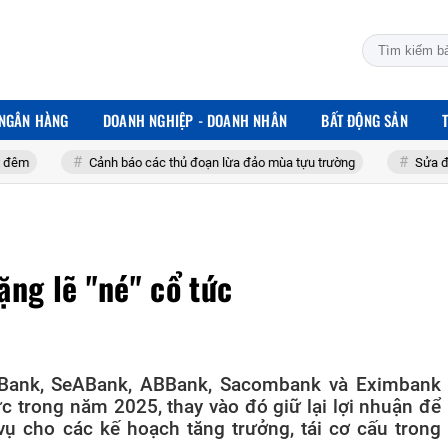
 NGÂN HÀNG
DOANH NGHIỆP - DOANH NHÂN
BẤT ĐỘNG SẢN
Cảnh báo các thủ đoạn lừa đảo mùa tựu trường
Sửa đổi 3 luật lĩnh vực
ặng lẽ "né" cổ tức
Bank, SeABank, ABBank, Sacombank và Eximbank
c trong năm 2025, thay vào đó giữ lại lợi nhuận để
vụ cho các kế hoạch tăng trưởng, tái cơ cấu trong