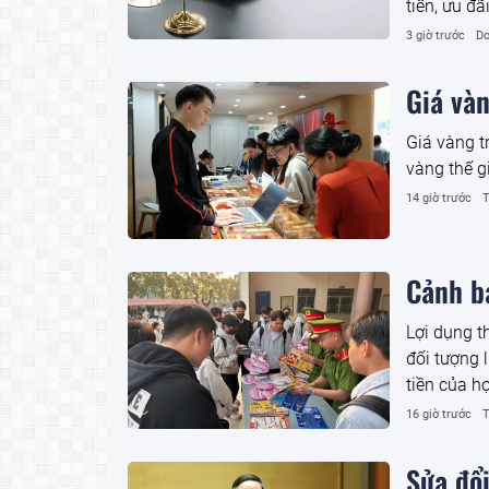
tiên, ưu đ
3 giờ trước
Do
Giá và
Giá vàng t
vàng thế g
14 giờ trước
T
Cảnh b
Lợi dụng t
đối tượng 
tiền của h
mua hàng h
16 giờ trước
T
cọc.
Sửa đổi