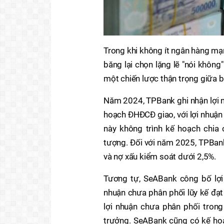
Trong khi không ít ngân hàng mạn
băng lại chọn lặng lẽ "nói khôn
một chiến lược thận trọng giữa b
Năm 2024, TPBank ghi nhận lợi n
hoạch ĐHĐCĐ giao, với lợi nhuận
này không trình kế hoạch chia
tượng. Đối với năm 2025, TPBank
và nợ xấu kiểm soát dưới 2,5%.
Tương tự, SeABank công bố lợi 
nhuận chưa phân phối lũy kế đạt
lợi nhuận chưa phân phối tron
trưởng. SeABank cũng có kế hoạ