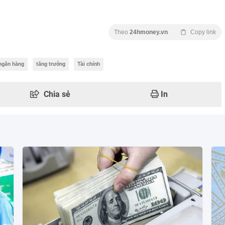
Theo
24hmoney.vn
Copy link
ngân hàng
tăng trưởng
Tài chính
Chia sẻ
In