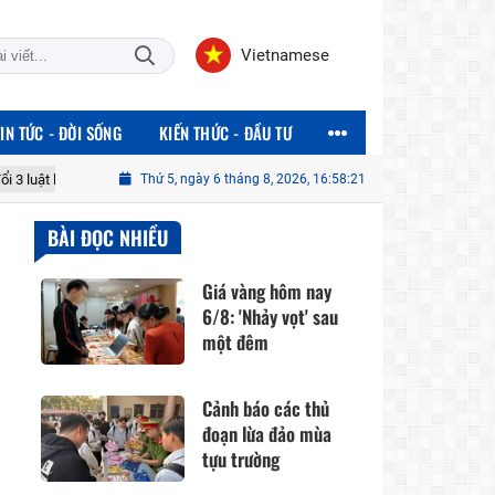
Vietnamese
TIN TỨC - ĐỜI SỐNG
KIẾN THỨC - ĐẦU TƯ
 tài chính-ngân hàng: Hoàn thiện thể chế, thúc đẩy phát triển thị trường vốn
Thứ 5, ngày 6 tháng 8, 2026, 16:58:23
BÀI ĐỌC NHIỀU
Giá vàng hôm nay
6/8: 'Nhảy vọt' sau
một đêm
Cảnh báo các thủ
đoạn lừa đảo mùa
tựu trường