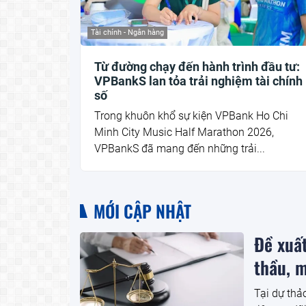
Tài chính - Ngân hàng
Từ đường chạy đến hành trình đầu tư:
VPBankS lan tỏa trải nghiệm tài chính
số
Trong khuôn khổ sự kiện VPBank Ho Chi
Minh City Music Half Marathon 2026,
VPBankS đã mang đến những trải...
MỚI CẬP NHẬT
Đề xuất
thầu, 
Tại dự thả