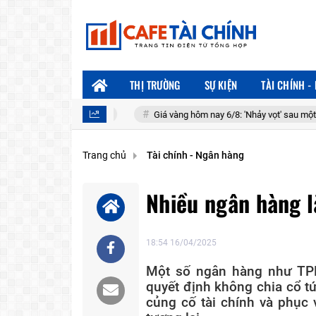
THỊ TRƯỜNG
SỰ KIỆN
TÀI CHÍNH -
ứ trong nước
Giá vàng hôm nay 6/8: 'Nhảy vọt' sau một đêm
Trang chủ
Tài chính - Ngân hàng
Nhiều ngân hàng l
18:54 16/04/2025
Một số ngân hàng như TP
quyết định không chia cổ tứ
củng cố tài chính và phục 