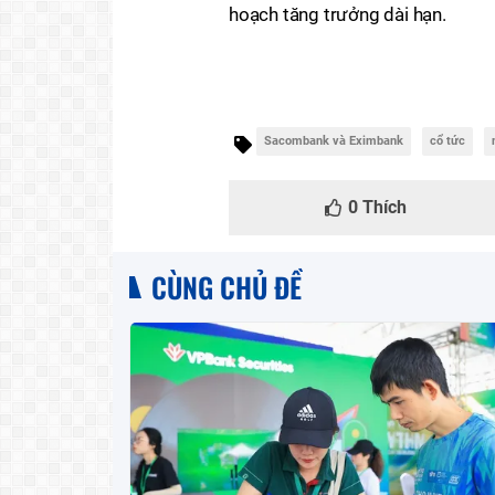
hoạch tăng trưởng dài hạn.
Sacombank và Eximbank
cổ tức
0
Thích
CÙNG CHỦ ĐỀ