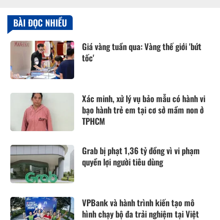
BÀI ĐỌC NHIỀU
Giá vàng tuần qua: Vàng thế giới 'bứt
tốc'
Xác minh, xử lý vụ bảo mẫu có hành vi
bạo hành trẻ em tại cơ sở mầm non ở
TPHCM
Grab bị phạt 1,36 tỷ đồng vì vi phạm
quyền lợi người tiêu dùng
VPBank và hành trình kiến tạo mô
hình chạy bộ đa trải nghiệm tại Việt