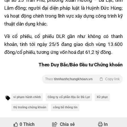
tại số 25 Trần Phú, phường Xuân Hương – Đà Lạt, tỉnh
Lâm đồng; người đại diện pháp luật là Huỳnh Đức Hùng;
và hoạt động chính trong lĩnh vực xây dựng công trình kỹ
thuật dân dụng khác.
Về cổ phiếu, cổ phiếu DLR gần như không có thanh
khoản, tính tới ngày 25/5 đang giao dịch vùng 13.600
đồng/cổ phiếu, tương ứng vốn hoá đạt 61,2 tỷ đồng.
Theo Duy Bắc/Báo Đầu tư Chứng khoán
Theo
tinnhanhchungkhoan.vn
Copy link
vi phạm hành chính
Công ty cổ phần Địa ốc Đà Lạt
Xử phạt
thị trường chứng khoán
công bố thông tin
0
Thích
Chia sẻ
In