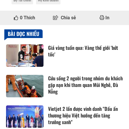
Bộ Tài chính
Hộ kinh doanh
0
Thích
Chia sẻ
In
BÀI ĐỌC NHIỀU
Giá vàng tuần qua: Vàng thế giới 'bứt
tốc'
Cứu sống 2 người trong nhóm du khách
gặp nạn khi tham quan Mũi Nghê, Đà
Nẵng
Vietjet 2 lần được vinh danh "Dấu ấn
thương hiệu Việt hướng đến tăng
trưởng xanh"